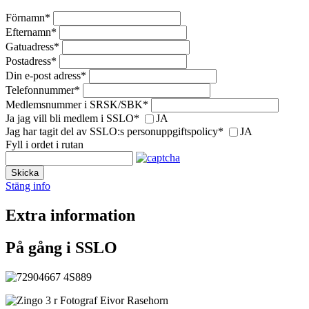
Förnamn
*
Efternamn
*
Gatuadress
*
Postadress
*
Din e-post adress
*
Telefonnummer
*
Medlemsnummer i SRSK/SBK
*
Ja jag vill bli medlem i SSLO
*
JA
Jag har tagit del av SSLO:s personuppgiftspolicy
*
JA
Fyll i ordet i rutan
Skicka
Stäng info
Extra information
På gång i SSLO